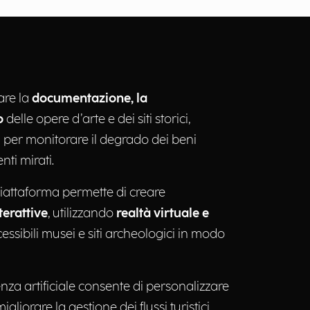
are la
documentazione, la
o
delle opere d’arte e dei siti storici,
 per monitorare il degrado dei beni
nti mirati.
 piattaforma permette di creare
terattive
, utilizzando
realtà virtuale e
ssibili musei e siti archeologici in modo
enza artificiale consente di personalizzare
igliorare la gestione dei flussi turistici,