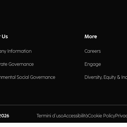
 Us
More
ny Information
Careers
rate Governance
Engage
nmental Social Governance
Diversity, Equity & In
2026
Termini d'uso
Accessibilità
Cookie Policy
Priva