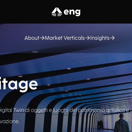
About
Market Verticals
Insights
itage
ital Twin di oggetti e luoghi del patrimonio artistico e c
rvazione.