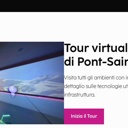
Tour virtua
di Pont-Sai
Visita tutti gli ambienti co
dettaglio sulle tecnologie ut
infrastruttura.
Inizia il Tour