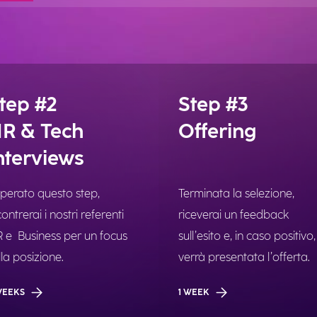
tep #2
Step #3
R & Tech
Offering
nterviews
perato questo step,
Terminata la selezione,
contrerai i nostri referenti
riceverai un feedback
 e Business per un focus
sull’esito e, in caso positivo, 
lla posizione.
verrà presentata l’offerta.
WEEKS
1 WEEK