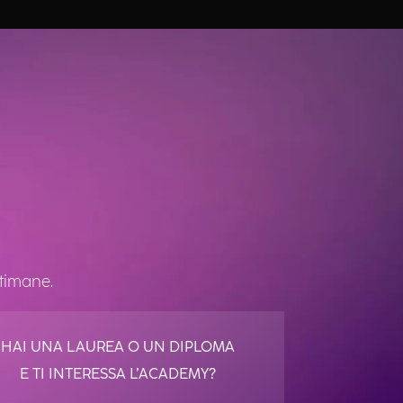
ttimane.
HAI UNA LAUREA O UN DIPLOMA
E TI INTERESSA L’ACADEMY?