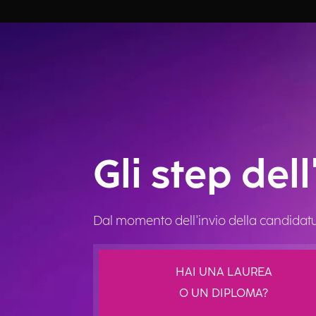
Gli step dell
Dal momento dell'invio della candidatu
HAI UNA LAUREA
O UN DIPLOMA?