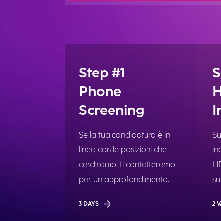
Step #1
S
Phone
H
Screening
I
Se la tua candidatura è in
Su
linea con le posizioni che
in
cerchiamo, ti contatteremo
HR
per un approfondimento.
su
3 DAYS
2 