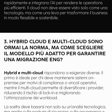
rapidamente e integrano l’AI per rendere le operations
più efficienti. Il cloud non deve essere visto solo come una
tecnologia, ma come una leva per trasformare il business
in modo flessibile e sostenibile.
3. HYBRID CLOUD E MULTI-CLOUD SONO
ORMAI LA NORMA, MA COME SCEGLIERE
IL MODELLO PIÙ ADATTO PER GARANTIRE
UNA MIGRAZIONE ENG?
Hybrid e multi-cloud
rispondono a esigenze diverse. Il
primo è ideale per chi deve mantenere sistemi on-
premise per motivi di compliance o vincoli operativi,
mentre il multi-cloud permette di diversificare i provider,
riducendo il rischio di lock-in e migliorando
l’ottimizzazione dei workload.
La scelta deve basarsi non solo su un'analisi tecnologica,