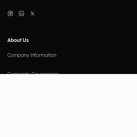
About Us
Company Information
Corporate Governance
Environmental Social Governance
More
Careers