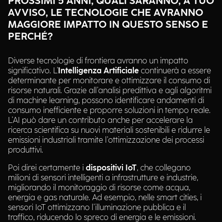
PROSSIMI 5 ANNI, QUALI SARANNO, A TUO
AVVISO, LE TECNOLOGIE CHE AVRANNO
MAGGIORE IMPATTO IN QUESTO SENSO E
PERCHÉ?
Diverse tecnologie di frontiera avranno un impatto
significativo. L'
Intelligenza Artificiale
continuerà a essere
determinante per monitorare e ottimizzare il consumo di
risorse naturali. Grazie all'analisi predittiva e agli algoritmi
di machine learning, possono identificare andamenti di
consumo inefficiente e proporre soluzioni in tempo reale.
L'AI può dare un contributo anche per accelerare la
ricerca scientifica su nuovi materiali sostenibili e ridurre le
emissioni industriali tramite l'ottimizzazione dei processi
produttivi.
Poi direi certamente i
dispositivi IoT
, che collegano
milioni di sensori intelligenti a infrastrutture e industrie,
migliorando il monitoraggio di risorse come acqua,
energia e gas naturale. Ad esempio, nelle smart cities, i
sensori IoT ottimizzano l'illuminazione pubblica e il
traffico, riducendo lo spreco di energia e le emissioni​.