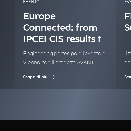
EVENTO
EV
Europe
F
Connected: from
S
IPCEI CIS results to
deployment
Engineering partecipa all'evento di
Il
Vienna con il progetto AVANT.
de
so
Scopri di più
Sco