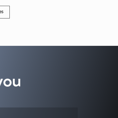
es
you