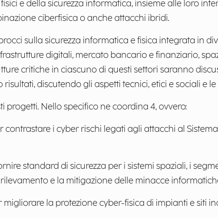
isici e della sicurezza informatica, insieme alle loro interr
inazione ciberfisica o anche attacchi ibridi.
cci sulla sicurezza informatica e fisica integrata in dive
 infrastrutture digitali, mercato bancario e finanziario, s
utture critiche in ciascuno di questi settori saranno discu
sultati, discutendo gli aspetti tecnici, etici e sociali e le
 progetti. Nello specifico ne coordina 4, ovvero:
r contrastare i cyber rischi legati agli attacchi al Sistema
rnire standard di sicurezza per i sistemi spaziali, i segmen
 il rilevamento e la mitigazione delle minacce informatich
 migliorare la protezione cyber-fisica di impianti e siti in