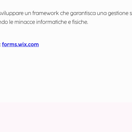
 sviluppare un framework che garantisca una gestione sicu
ando le minacce informatiche e fisiche.
:
forms.wix.com