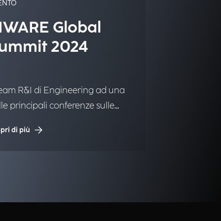
ENTO
IWARE Global
ummit 2024
 team R&I di Engineering ad una
lle principali conferenze sulle
luzioni open-source.
pri di più