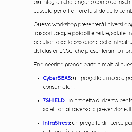
più integrati che tengano conto dei rischi f
cascata per affrontare la sfida della comb
Questo workshop presenterà i diversi appro
trasporti, acque potabili e reflue, salute,
peculiarità della protezione delle infrastr
del cluster ECSCI che presenteranno i loro ri
Engineering prende parte a molti di questi
CyberSEAS
: un progetto di ricerca pe
consumatori.
7SHIELD
: un progetto di ricerca per fo
satellitari attraverso la prevenzione,
InfraStress
: un progetto di ricerca per
sistema di stress test aperto.