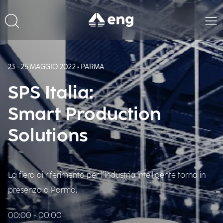
23 - 25 MAGGIO 2022 • PARMA
SPS Italia:
Smart Production
Solutions
La fiera di riferimento per l'industria intelligente torna in
presenza a Parma.
00:00 - 00:00