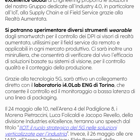
eXcellence Global
di Engineering proporrà le soluzioni
del nostro Gruppo dedicate all’Industry 4.0, in particolare
all’IoT, alla Supply Chain e al Field Service grazie alla
Realtà Aumentata.
Si potranno sperimentare diversi strumenti
wearable
:
dagli smartwatch per il controllo dei DPI ai visori di realtà
aumentata, utilissimi per il field service da remoto e
applicabili in ogni mercato produttivo. Ci sarà inoltre una
minirulliera, che consentirà di verificare dal vivo l’efficacia
di soluzioni basate su sistemi di visione, per il controllo
qualità e il conteggio della produzione.
Grazie alla tecnologia 5G, sarà attivo un collegamento
diretto con il
laboratorio i4.0Lab ENG di Torino
, che
consente il controllo ed il monitoraggio a bassa latenza di
una linea di packaging.
Il 24 maggio alle 10, nell’Arena 4 del Padiglione 8, i
Morena Pietraccini, Luca Folicaldi e Jacopo Revello, della
divisione Industries eXcellence, terranno uno speech dal
titolo “
IIOT: il ruolo strategico del 5G nelle soluzioni
verticalizzate per l’industria
”. Invece, il 26 maggio alle ore