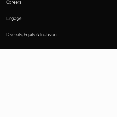
Careers
Engage
Diversity, Equity & Inclusion
Contact Us
Investor Relations
Termini d'uso
Accessibilità
Cookie Policy
Privacy Policy
Informative Privacy
Preferenze Privacy