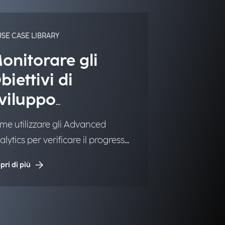
USE CASE LIBRARY
onitorare gli
biettivi di
viluppo
ostenibile
me utilizzare gli Advanced
lytics per verificare il progresso
li Obiettivi di Sviluppo
pri di più
tenibile (SDG) e collegarli al
siness o buon governo.