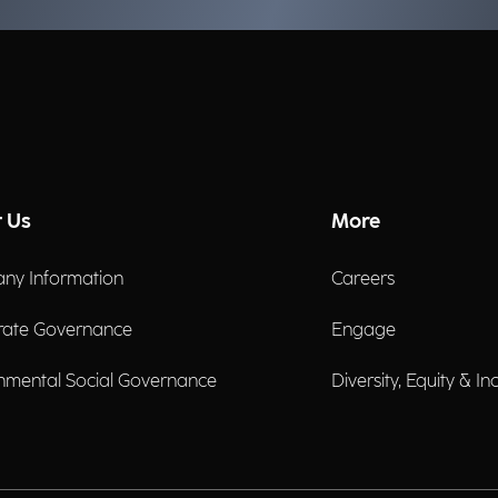
 Us
More
ny Information
Careers
rate Governance
Engage
nmental Social Governance
Diversity, Equity & In