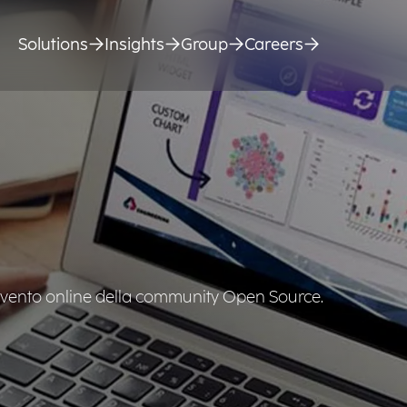
Solutions
Insights
Group
Careers
ento online della community Open Source.