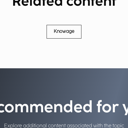
Related content
Knowage
commended for 
Explore additional content associated with the topic