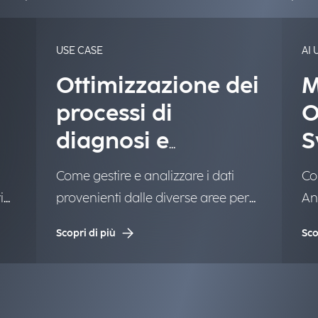
USE CASE
AI 
Ottimizzazione dei
M
processi di
O
diagnosi e
S
trattamento
S
Come gestire e analizzare i dati
Co
i
provenienti dalle diverse aree per
Ana
l
migliorare i processi di diagnosi e
sug
Scopri di più
Sco
trattamento.
Sos
bu