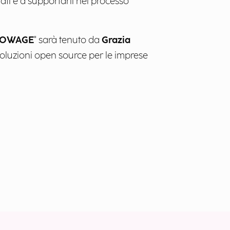
ti e a supportarli nel processo
 KNOWAGE
" sarà tenuto da
Grazia
 soluzioni open source per le imprese