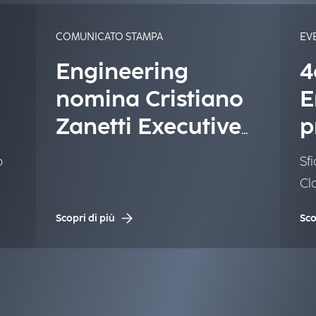
COMUNICATO STAMPA
EV
Engineering
4
nomina Cristiano
E
Zanetti Executive
p
Vice President
o
Sfi
Software Products
Cl
Scopri di più
Sco