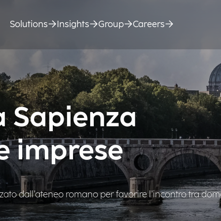
Solutions
Insights
Group
Careers
la Sapienza
e imprese
zato dall'ateneo romano per favorire l'incontro tra do