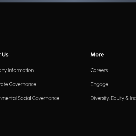
 Us
More
ny Information
Careers
rate Governance
Engage
nmental Social Governance
Diversity, Equity & In