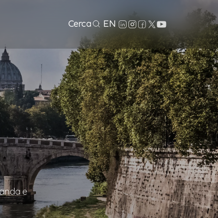
Cerca
EN
manda e