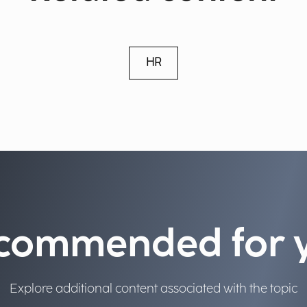
HR
commended for 
Explore additional content associated with the topic