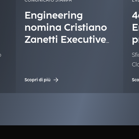
COMUNICATO STAMPA
EV
Engineering
4
nomina Cristiano
E
Zanetti Executive
p
Vice President
o
Sfi
Software Products
Cl
Scopri di più
Sco