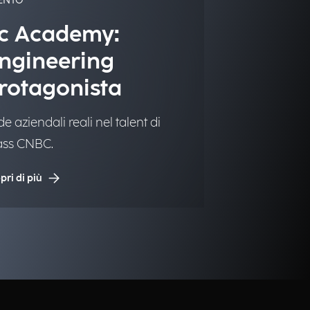
ENTO
c Academy:
ngineering
rotagonista
de aziendali reali nel talent di
ass CNBC.
pri di più