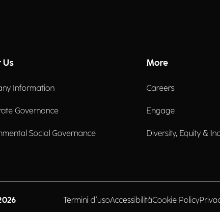
 Us
More
ny Information
Careers
rate Governance
Engage
nmental Social Governance
Diversity, Equity & In
2026
Termini d'uso
Accessibilità
Cookie Policy
Priva