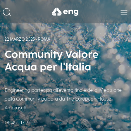
22 MARZO 2023 • ROMA
Community Valore
Acqua per l'Italia
Engineering partecipa all'evento finale della IV edizione
della Community guidata da The European House
Ambrosetti.
08:45 - 17:15