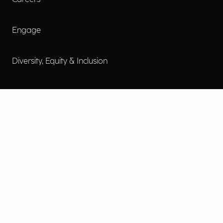
Engage
Diversity, Equity & Inclusion
Contact Us
Investor Relations
Termini d'uso
Accessibilità
Cookie Policy
Privacy Policy
Informative Privacy
Preferenze Privacy