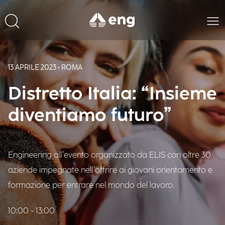
13 APRILE 2023 • ROMA
Distretto Italia: “Insieme
diventiamo futuro”
Engineering all’evento organizzato da ELIS con oltre 30
aziende impegnate nell’offrire ai giovani orientamento e
formazione per entrare nel mondo del lavoro.
10:00 - 13:00