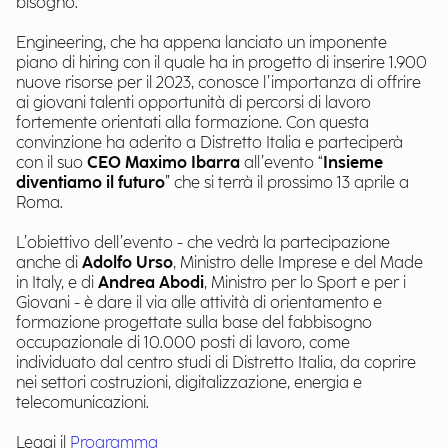
bisogno.
Engineering, che ha appena lanciato un imponente
piano di hiring con il quale ha in progetto di inserire 1.900
nuove risorse per il 2023, conosce l’importanza di offrire
ai giovani talenti opportunità di percorsi di lavoro
fortemente orientati alla formazione. Con questa
convinzione ha aderito a Distretto Italia e parteciperà
con il suo
CEO Maximo Ibarra
all’evento “
Insieme
diventiamo il futuro
” che si terrà il prossimo 13 aprile a
Roma.
L’obiettivo dell’evento - che vedrà la partecipazione
anche di
Adolfo Urso
, Ministro delle Imprese e del Made
in Italy, e di
Andrea Abodi
, Ministro per lo Sport e per i
Giovani - è dare il via alle attività di orientamento e
formazione progettate sulla base del fabbisogno
occupazionale di 10.000 posti di lavoro, come
individuato dal centro studi di Distretto Italia, da coprire
nei settori costruzioni, digitalizzazione, energia e
telecomunicazioni.
Leggi il
Programma