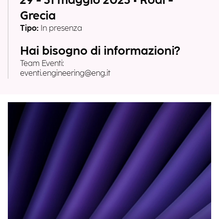
29 - 31 maggio 2023 • Rodi -
Grecia
Tipo:
In presenza
Hai bisogno di informazioni?
Team Eventi:
eventi.engineering@eng.it