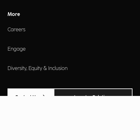
More
Careers
Engage
Diversity, Equity & Inclusion
Contact Us
Investor Relations
Termini d'uso
Accessibilità