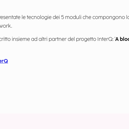
esentate le tecnologie dei 5 moduli che compongono la
ework.
to insieme ad altri partner del progetto InterQ: '
A blo
erQ