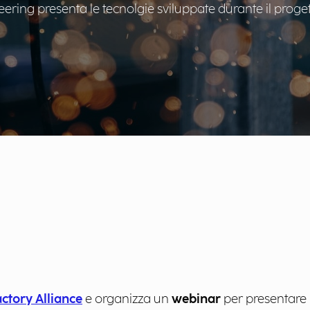
ering presenta le tecnolgie sviluppate durante il proget
actory Alliance
e organizza un
webinar
per presentare 