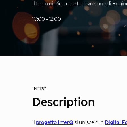
Il team di Ricerca e Innovazione di Engine
10:00 - 12:00
INTRO
Description
Il
progetto InterQ
si unisce alla
Digital F