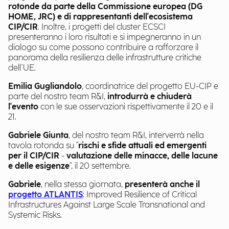
rotonde da parte della Commissione europea (DG
HOME, JRC) e di rappresentanti dell'ecosistema
CIP/CIR
. Inoltre, i progetti del cluster ECSCI
presenteranno i loro risultati e si impegneranno in un
dialogo su come possono contribuire a rafforzare il
panorama della resilienza delle infrastrutture critiche
dell'UE.
Emilia Gugliandolo
, coordinatrice del progetto EU-CIP e
parte del nostro team R&I,
introdurrà e chiuderà
l'evento
con le sue osservazioni rispettivamente il 20 e il
21.
Gabriele Giunta
, del nostro team R&I, interverrà nella
tavola rotonda su "
rischi e sfide attuali ed emergenti
per il CIP/CIR
-
valutazione delle minacce, delle lacune
e delle esigenze
", il 20 settembre.
Gabriele
, nella stessa giornata,
presenterà anche il
progetto ATLANTIS
: Improved Resilience of Critical
Infrastructures Against Large Scale Transnational and
Systemic Risks.