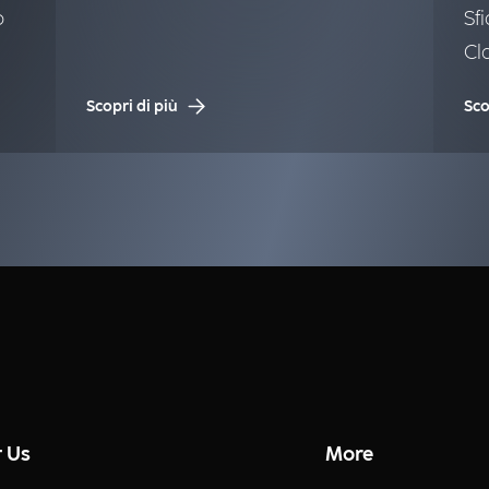
Vice President
o
Sfi
Software Products
Cl
Scopri di più
Sco
 Us
More