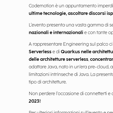
Codemotion è un appuntamento imperdi
ultime tecnologie, ascoltare discorsi is
L’evento presenta una vasta gamma di se
nazionali e internazionali
e con tante op
A rappresentare Engineering sul palco c
Serverless
e di
Quarkus nelle architett
delle architetture serverless
,
concentran
adattare Java, nato in un'era pre-cloud, 
limitazioni intrinseche di Java. La present
tipo di architetture.
Non perdere l'occasione di connetterti e
2023!
Per ulteriori informazioni sull'evento e per re