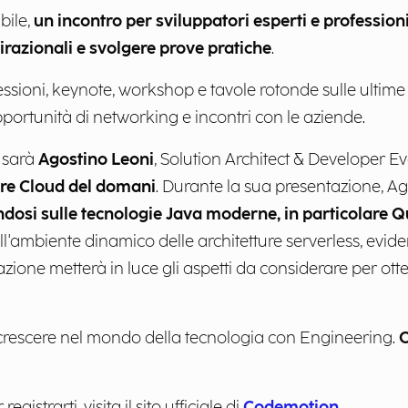
bile,
un incontro per sviluppatori esperti e professioni
pirazionali e svolgere prove pratiche
.
ssioni, keynote, workshop e tavole rotonde sulle ultim
portunità di networking e incontri con le aziende.
i sarà
Agostino Leoni
, Solution Architect & Developer E
ure Cloud del domani
. Durante la sua presentazione, A
dosi sulle tecnologie Java moderne, in particolare 
all'ambiente dinamico delle architetture serverless, ev
azione metterà in luce gli aspetti da considerare per ott
 crescere nel mondo della tecnologia con Engineering.
C
gistrarti, visita il sito ufficiale di
Codemotion.