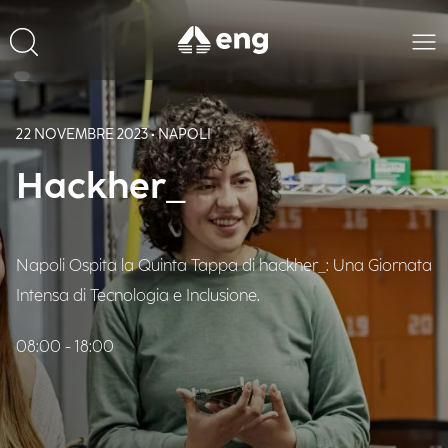
22 NOVEMBRE 2023 • NAPOLI
Hackher_
Napoli Ospita la Quinta Tappa di hackher_: Una Giornata
Intensa di Tecnologia e Inclusione.
08:00 - 18:00