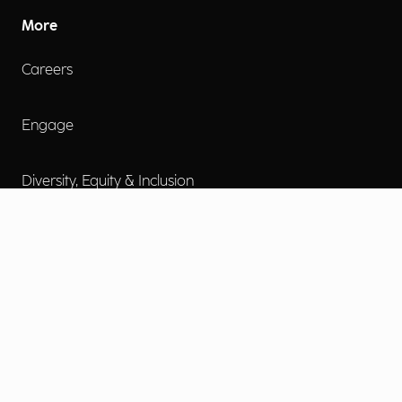
More
Careers
Engage
Diversity, Equity & Inclusion
Contact Us
Investor Relations
Termini d'uso
Accessibilità
Cookie Policy
Privacy Policy