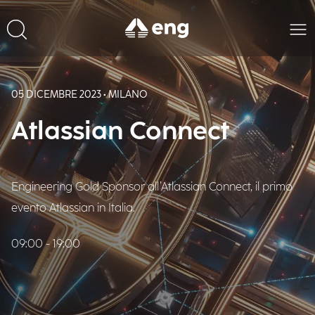
05 DICEMBRE 2023 • MILANO
Atlassian Connect
Engineering Gold Sponsor all’Atlassian Connect, il primo
evento Atlassian in Italia.
09:00 - 19:00