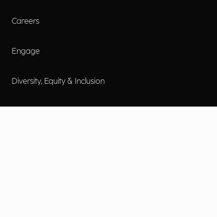
Careers
Engage
Diversity, Equity & Inclusion
Contact Us
Investor Relations
Termini d'uso
Accessibilità
Cookie Policy
Privacy Policy
Informative Privacy
Preferenze Privacy