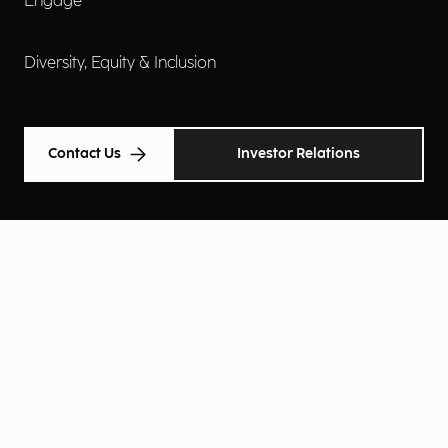
Engage
Diversity, Equity & Inclusion
Contact Us
Investor Relations
Termini d'uso
Accessibilità
Cookie Policy
Privacy Policy
Informative Privacy
Preferenze Privacy
© Engineering Ingegneria Informatica Spa 2026