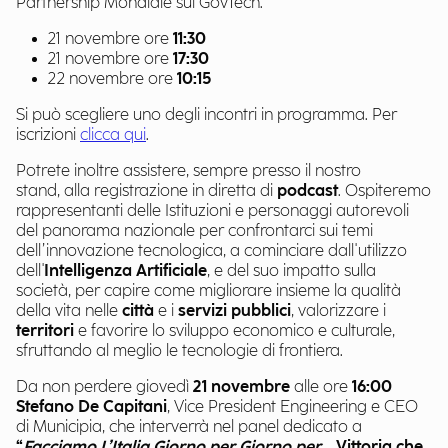
Partnership Mondiale sul GovTech.
21
novembre ore
11:30
21 novembre ore
17:30
22 novembre ore
10:15
Si può scegliere uno degli incontri in programma. Per
iscrizioni
clicca qui
.
Potrete inoltre assistere, sempre presso il nostro
stand, alla registrazione in diretta di
podcast
. Ospiteremo
rappresentanti delle Istituzioni e personaggi autorevoli
del panorama nazionale per confrontarci sui temi
dell’innovazione tecnologica, a cominciare dall'utilizzo
dell'
Intelligenza Artificiale
, e del suo impatto sulla
società, per capire come migliorare insieme la qualità
della vita nelle
città
e i
servizi pubblici
, valorizzare i
territori
e favorire lo sviluppo economico e culturale,
sfruttando al meglio le tecnologie di frontiera.
Da non perdere giovedì
21 novembre
alle ore
16:00
Stefano De Capitani
, Vice President Engineering e CEO
di Municipia, che interverrà nel panel dedicato a
“
Facciamo L’Italia Giorno per Giorno per
… Vittoria che