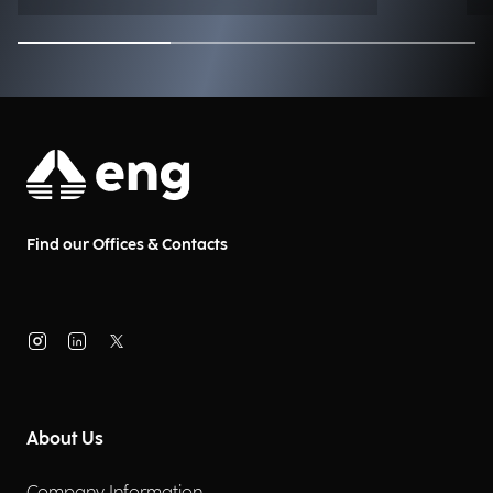
chi le abita e ci lavora ogni
giorno. Quali soluzioni sono già
alla portata dei Comuni? Ne
parliamo con Gianluca Severi,
Pre-Sales Senior Manager, e
Paola Ponticelli, Pre-Sales Senior
di Municipia, società del Gruppo
Engineering.
Find our Offices & Contacts
About Us