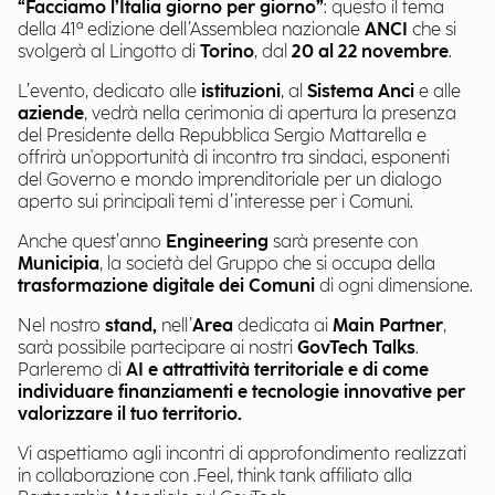
“Facciamo l’Italia giorno per giorno”
: questo il tema
della 41ª edizione dell’Assemblea nazionale
ANCI
che si
svolgerà al Lingotto di
Torino
, dal
20 al 22 novembre
.
L’evento, dedicato alle
istituzioni
, al
Sistema Anci
e alle
aziende
, vedrà nella cerimonia di apertura la presenza
del Presidente della Repubblica Sergio Mattarella e
offrirà un'opportunità di incontro tra sindaci, esponenti
del Governo e mondo imprenditoriale per un dialogo
aperto sui principali temi d’interesse per i Comuni.
Anche quest’anno
Engineering
sarà presente con
Municipia
, la società del Gruppo che si occupa della
trasformazione digitale dei Comuni
di ogni dimensione.
Nel nostro
stand,
nell’
Area
dedicata ai
Main Partner
,
sarà possibile partecipare ai nostri
GovTech Talks
.
Parleremo di
AI e attrattività territoriale e di come
individuare finanziamenti e tecnologie innovative per
valorizzare il tuo territorio.
Vi aspettiamo agli incontri di approfondimento realizzati
in collaborazione con .Feel, think tank affiliato alla