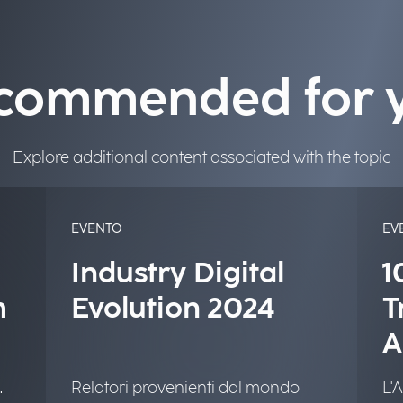
commended for 
Explore additional content associated with the topic
EVENTO
EV
Industry Digital
1
m
Evolution 2024
T
A
P
.
Relatori provenienti dal mondo
L'