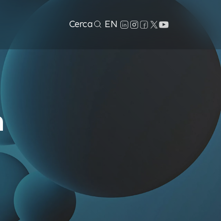
Cerca
EN
m