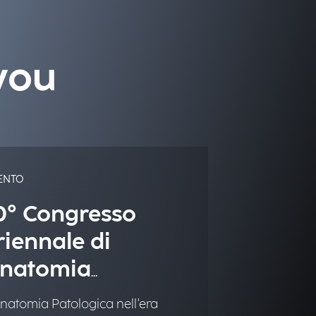
you
ENTO
0° Congresso
riennale di
natomia
atologica
Anatomia Patologica nell'era