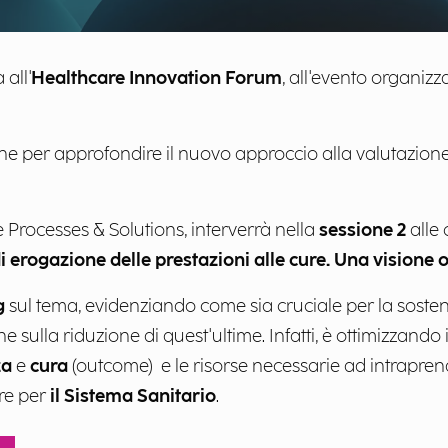
all'
Healthcare Innovation Forum
, all'evento organizz
e per approfondire il nuovo approccio alla valutazion
e Processes & Solutions, interverrà nella
sessione 2
alle
i erogazione delle prestazioni alle cure. Una visione ol
g
sul tema, evidenziando come sia cruciale per la sosteni
he sulla riduzione di quest'ultime. Infatti, è ottimizzando i
za
e
cura
(outcome) e le risorse necessarie ad intraprende
ore per
il Sistema Sanitario
.