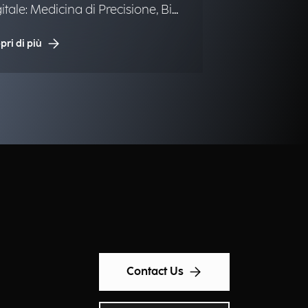
IAPeC-IAP
gitale: Medicina di Precisione, Big
a e Intelligenza Artificiale.
pri di più
Contact Us