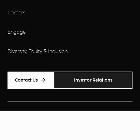
Careers
Engage
Diversity, Equity & Inclusion
Contact Us
Investor Relations
Termini d'uso
Accessibilità
Cookie Policy
Privacy Policy
Informative Privacy
Preferenze Privacy