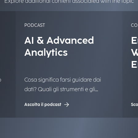
Explore additional content associated with the topic
PODCAST
CO
AI & Advanced
E
Analytics
W
E
u
o
Cosa significa farsi guidare dai
A
dati? Quali gli strumenti e gli
e
approcci per trovare valore in una
Ascolta il podcast
Sco
quantità sempre più complessa di
informazioni? Raccontiamo la
rivoluzione data-driven.