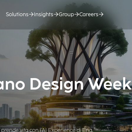
Solutions
Insights
Group
Careers
lano Design Week
a prende vita con l’AI Experience di Eng.