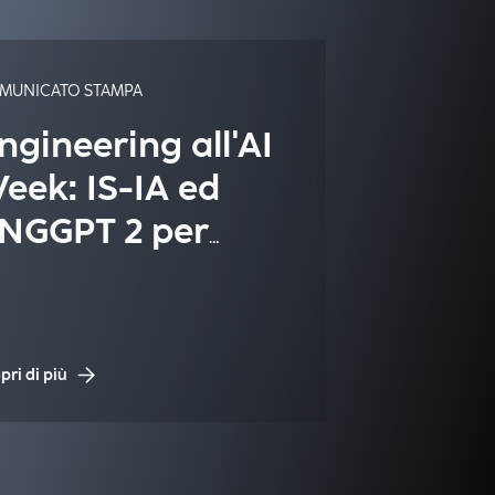
MUNICATO STAMPA
ngineering all'AI
eek: IS-IA ed
NGGPT 2 per
n'Intelligenza
rtificiale italiana
 sicura
pri di più