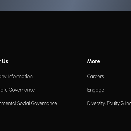
 Us
More
ny Information
Careers
rate Governance
Engage
nmental Social Governance
Diversity, Equity & In