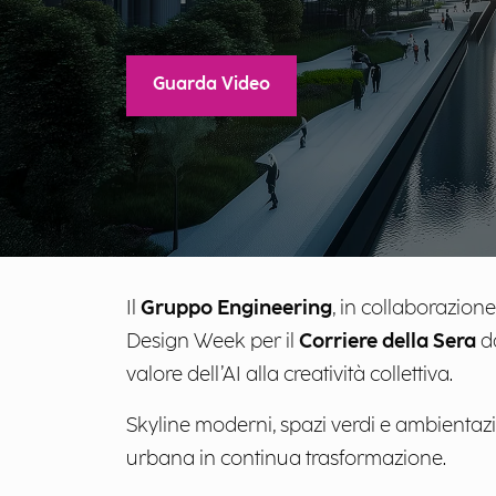
Guarda Video
Il
Gruppo Engineering
, in collaborazion
Design Week per il
Corriere della Sera
da
valore dell’AI alla creatività collettiva.
Skyline moderni, spazi verdi e ambientazio
urbana in continua trasformazione.