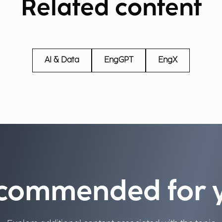
Related content
AI & Data
EngGPT
EngX
commended for 