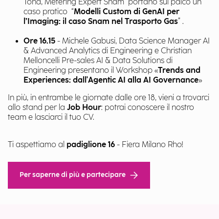
Tona, Metering Expert Snam portano sul palco un
caso pratico “
Modelli Custom di GenAI per
l’Imaging: il caso Snam nel Trasporto Gas
” .
Ore 16.15
- Michele Gabusi, Data Science Manager AI
& Advanced Analytics di Engineering e Christian
Melloncelli Pre-sales AI & Data Solutions di
Engineering presentano il Workshop «
Trends and
Experiences: dall'Agentic AI alla AI Governance
»
In più, in entrambe le giornate dalle ore 18, vieni a trovarci
allo stand per la
Job Hour
: potrai conoscere il nostro
team e lasciarci il tuo CV.
Ti aspettiamo al
padiglione 16
- Fiera Milano Rho!
Per saperne di più e partecipare