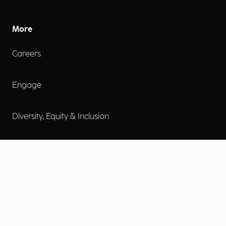
More
Careers
Engage
Diversity, Equity & Inclusion
Contact Us
Investor Relations
Termini d'uso
Accessibilità