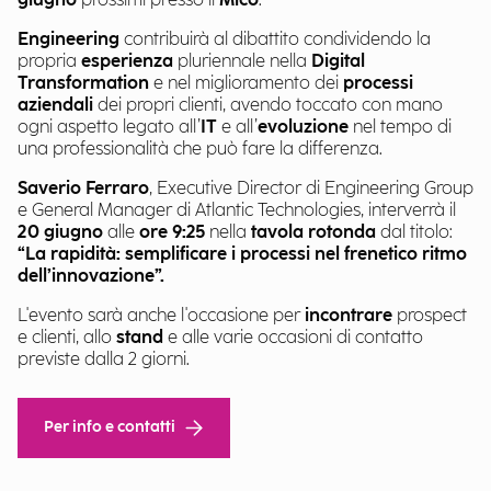
giugno
prossimi presso il
Mico
.
Engineering
contribuirà al dibattito condividendo la
propria
esperienza
pluriennale nella
Digital
Transformation
e nel miglioramento dei
processi
aziendali
dei propri clienti, avendo toccato con mano
ogni aspetto legato all’
IT
e all’
evoluzione
nel tempo di
una professionalità che può fare la differenza.
Saverio Ferraro
, Executive Director di Engineering Group
e General Manager di Atlantic Technologies, interverrà il
20 giugno
alle
ore 9:25
nella
tavola rotonda
dal titolo:
“La rapidità: semplificare i processi nel frenetico ritmo
dell’innovazione”.
L'evento sarà anche l'occasione per
incontrare
prospect
e clienti, allo
stand
e alle varie occasioni di contatto
previste dalla 2 giorni.
Per info e contatti