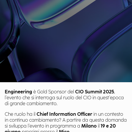
Engineering
è Gold Sponsor del
CIO Summit 2025
,
l'evento che si interroga sul ruolo del CIO in quest'epoca
di grande cambiamento.
Che ruolo ha il
Chief Information Officer
in un contesto
in continuo cambiamento? A partire da questa domanda
si sviluppa l'evento in programma a
Milano
il
19 e 20