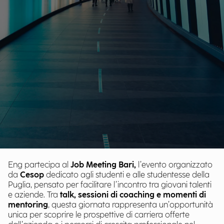
Eng partecipa al
Job Meeting Bari,
l’evento organizzato
da
Cesop
dedicato agli studenti e alle studentesse della
Puglia, pensato per facilitare l’incontro tra giovani talenti
e aziende. Tra
talk, sessioni di coaching e momenti di
mentoring
, questa giornata rappresenta un’opportunità
unica per scoprire le prospettive di carriera offerte