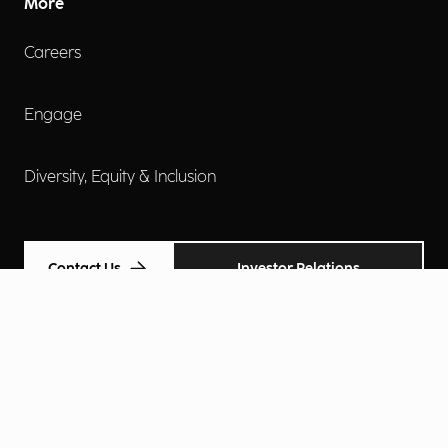
More
Careers
Engage
Diversity, Equity & Inclusion
Contact Us
Investor Relations
Termini d'uso
Accessibilità
Cookie Policy
Privacy Policy