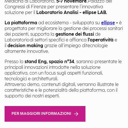
Medicina di Laboratorio,
5-7 novembre
, Palazzo dei
Congressi di Firenze per presentare l'innovativa
soluzione per il
Laboratorio Analisi - ellipse LAB.
La piattaforma
ad ecosistema - sviluppata su
ellipse
-
è
progettata per migliorare la gestione dei processi sanitari
dei pazienti, supporta la
gestione dei flussi
de
Laboratorio di settori specifici e affianca
l’operatività
e
il
decision making
grazie all'impiego di tecnologie
altamente innovative.
Presso lo
stand Eng, spazio n°34
, saranno presentate le
principali innovazioni introdotte nella soluzione
applicativa, con un focus sugli aspetti funzionali,
tecnologici e architetturali.
Attraverso demo, contenuti digitali, verranno illustrate le
caratteristiche e le potenzialità della piattaforma, con il
supporto dei nostri esperti.
PER MAGGIORI INFORMAZIONI