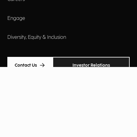
Engage
Diversity, Equity & Inclusion
Contact Us
Investor Relations
Termini d'uso
Accessibilità
Cookie Policy
Privacy Policy
Informative Privacy
Preferenze Privacy