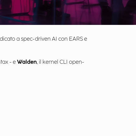
edicato a spec-driven AI con EARS e
tax - e
Walden
, il kernel CLI open-