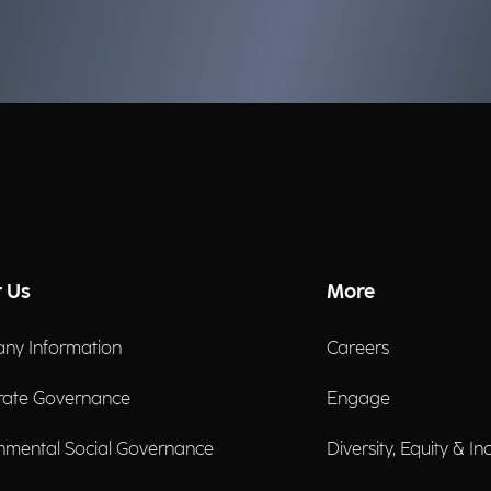
rivoluzione data-driven.
 Us
More
ny Information
Careers
rate Governance
Engage
nmental Social Governance
Diversity, Equity & In