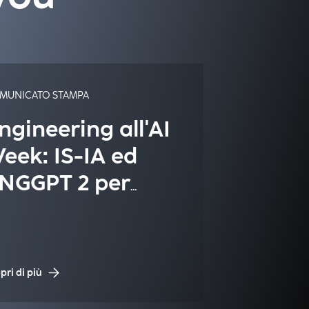
MUNICATO STAMPA
ngineering all'AI
eek: IS-IA ed
NGGPT 2 per
n'Intelligenza
rtificiale italiana
 sicura
pri di più