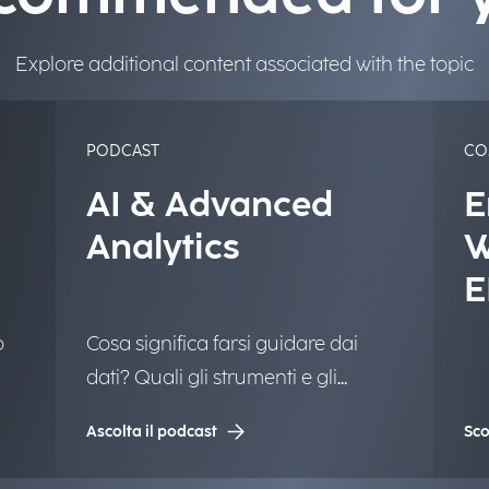
Explore additional content associated with the topic
PODCAST
CO
AI & Advanced
E
Analytics
W
E
u
o
Cosa significa farsi guidare dai
A
dati? Quali gli strumenti e gli
e
approcci per trovare valore in una
Ascolta il podcast
Sco
quantità sempre più complessa di
informazioni? Raccontiamo la