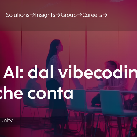
Solutions
Insights
Group
Careers
AI: dal vibecodi
che conta
nity.