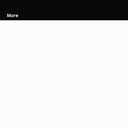
More
Careers
Engage
Diversity, Equity & Inclusion
Contact Us
Investor Relations
Termini d'uso
Accessibilità