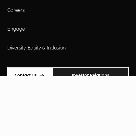
Careers
Engage
Diversity, Equity & Inclusion
Contact Us
Investor Relations
Termini d'uso
Accessibilità
Cookie Policy
Privacy Policy
Informative Privacy
Preferenze Privacy