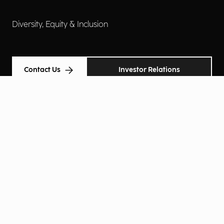
Diversity, Equity & Inclusion
Contact Us
Investor Relations
Termini d'uso
Accessibilità
Cookie Policy
Privacy Policy
Informative Privacy
Preferenze Privacy
© Engineering Ingegneria Informatica Spa 2026