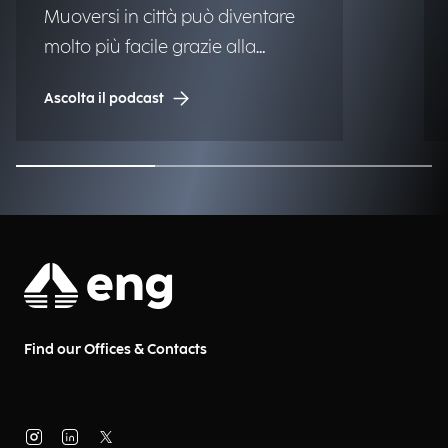
Muoversi in città può diventare
molto più facile grazie alla
tecnologia, rendendo così i centri
Ascolta il podcast
urbani più vivibili e accessibili per
chi le abita e ci lavora ogni
giorno. Quali soluzioni sono già
alla portata dei Comuni? Ne
parliamo con Gianluca Severi,
Pre-Sales Senior Manager, e
Paola Ponticelli, Pre-Sales Senior
di Municipia, società del Gruppo
Engineering.
Find our Offices & Contacts