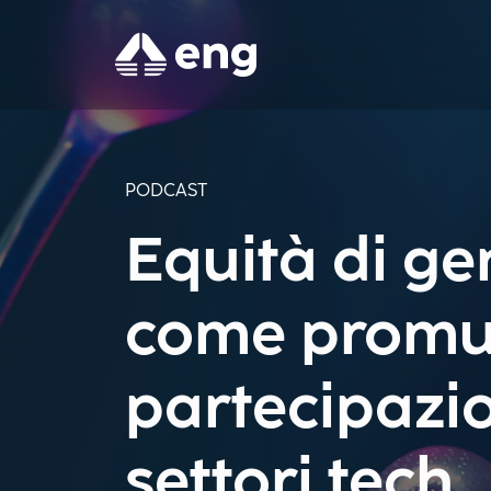
PODCAST
Equità di ge
come promu
partecipazi
settori tech