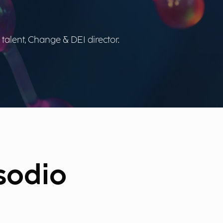
alent, Change & DEI director.
isodio