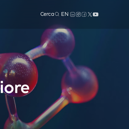
Cerca
EN
iore
i