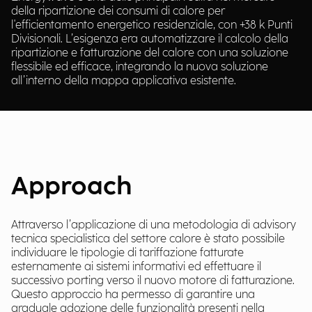
della ripartizione dei consumi di calore per
l'efficientamento energetico residenziale, con +38 k Punti
Divisionali. L’esigenza era automatizzare il calcolo della
ripartizione e fatturazione del calore con una soluzione
flessibile ed efficace, integrando la nuova soluzione
all’interno della mappa applicativa esistente.
Approach
Attraverso l’applicazione di una metodologia di advisory
tecnica specialistica del settore calore è stato possibile
individuare le tipologie di tariffazione fatturate
esternamente ai sistemi informativi ed effettuare il
successivo porting verso il nuovo motore di fatturazione.
Questo approccio ha permesso di garantire una
graduale adozione delle funzionalità presenti nella