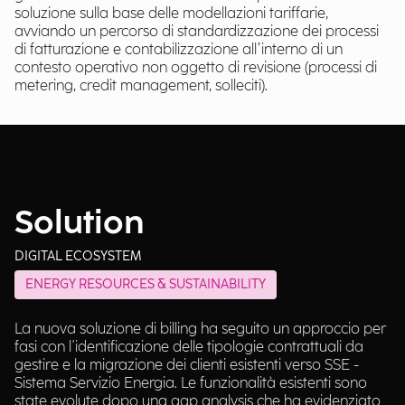
soluzione sulla base delle modellazioni tariffarie,
avviando un percorso di standardizzazione dei processi
di fatturazione e contabilizzazione all’interno di un
contesto operativo non oggetto di revisione (processi di
metering, credit management, solleciti).
Solution
DIGITAL ECOSYSTEM
ENERGY RESOURCES & SUSTAINABILITY
La nuova soluzione di billing ha seguito un approccio per
fasi con l'identificazione delle tipologie contrattuali da
gestire e la migrazione dei clienti esistenti verso SSE -
Sistema Servizio Energia. Le funzionalità esistenti sono
state evolute dopo una gap analysis che ha evidenziato