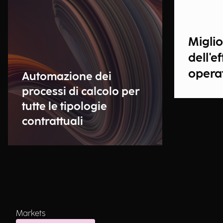
Migli
dell'e
opera
Automazione dei
processi di calcolo per
tutte le tipologie
contrattuali
Markets