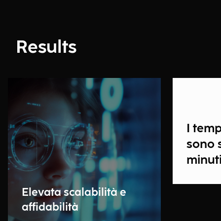
Results
I temp
sono s
minut
Elevata scalabilità e
affidabilità