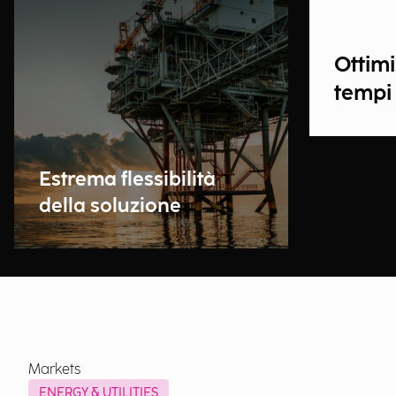
Ottimi
tempi 
Estrema flessibilità
della soluzione
Markets
ENERGY & UTILITIES