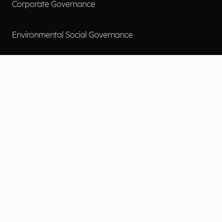
Corporate Governance
Environmental Social Governance
More
Careers
Engage
Diversity, Equity & Inclusion
Contact Us
Investor Relations