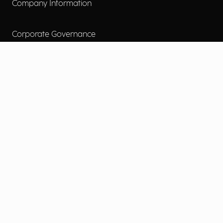
Company Information
Corporate Governance
Environmental Social Governance
More
Careers
Engage
Diversity, Equity & Inclusion