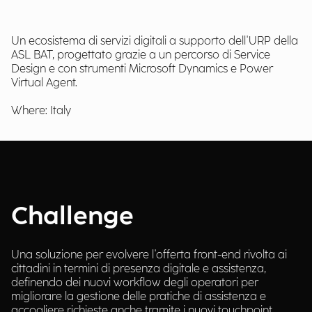
Un ecosistema di servizi digitali a supporto dell'URP della
ASL BAT, progettato grazie a un percorso di Service
Design e con strumenti Microsoft Dynamics e Power
Virtual Agent.
Where: Italy
Challenge
Una soluzione per evolvere l'offerta front-end rivolta ai
cittadini in termini di presenza digitale e assistenza,
definendo dei nuovi workflow degli operatori per
migliorare la gestione delle pratiche di assistenza e
accogliere richieste anche tramite i nuovi touchpoint