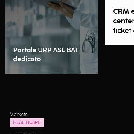
CRM e
center
ticket
Portale URP ASL BAT
dedicato
Markets
HEALTHCARE