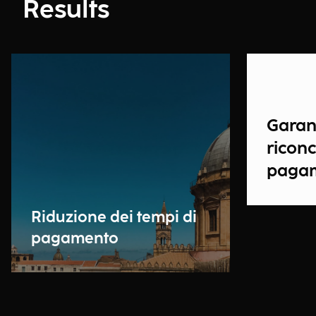
Results
Garan
riconc
paga
Riduzione dei tempi di
pagamento