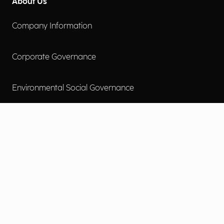
About Us
Company Information
Corporate Governance
Environmental Social Governance
More
Careers
Engage
Diversity, Equity & Inclusion