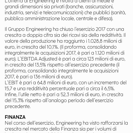
L’offerta di Engineering è rivolta a clienti di medie e
grandi dimensioni sia privati (banche, assicurazioni,
industria, servizi e telecomunicazioni) che pubblici (sanità,
pubblica amministrazione locale, centrale e difesa).
Il Gruppo Engineering ha chiuso l'esercizio 2017 con una
crescita a doppia cifra sia dei ricavi sia della redditività. Il
valore della produzione ha raggiunto i 1.028,8 milioni di
euro, in crescita del 10,1%. (Il proforma, consolidando
integralmente le acquisizioni 2017, è pari a 1.120 milioni di
euro). L’EBITDA Adjusted è pari a circa 123 milioni di euro,
in crescita del 13,5% rispetto all’esercizio precedente (il
proforma, consolidando integralmente le acquisizioni
2017, è pari a 136 milioni di euro).
L’EBIT è pari a 64,8 milioni di euro, con un incremento del
15,7 e una redditività percentuale pari a circa il 6,5%.
Infine, l’utile netto è pari a 52,3 milioni di euro, in crescita
del 15,3% rispetto all’analogo periodo dell’esercizio
precedente.
FINANZA
Nel corso dell’esercizio, Engineering ha visto rafforzarsi la
crescita nel mercato della Finanza sia per i volumi di