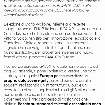
pubbliche e private per accelerarne l'adozione, nonché a
facilitare la collaborazione con FIWARE, IDSA e altri
rilevanti organizzazioni come ECSO e le Pubbliche
Amministrazioni italiane
”.
L’elezione di Dario Avallone, insieme alla recente
inaugurazione dell’HUB Italiano di GAIA-X, coordinata da
Confindustria e che ha visto anche la partecipazione di
Vittorio Colao, Ministro per l’Innovazione Tecnologica e la
Transizione Digitale, rappresentano un importante
segnale che coinvolge tutto il settore IT Italiano e un
traino significativo per progettare insieme una nuova
fase di vita del progetto GAIA-X in Europa.
Il consorzio europeo GAIA-X, al quale hanno aderito ad
oggi 261 aziende, si pone l’obiettivo di creare una data
strategy nella quale l’
Europa possa esercitare la
propria data sovereignty
senza dipendere da altri
soggetti, realizzando un’infrastruttura Cloud e un
ecosistema di dati e applicazioni, in cui gli Stati membri
non si limitano a scambiarsi informazioni, ma
governeranno l'intero processo di trasformazione
digitale.
Basata su standard esistenti e tecnologia open