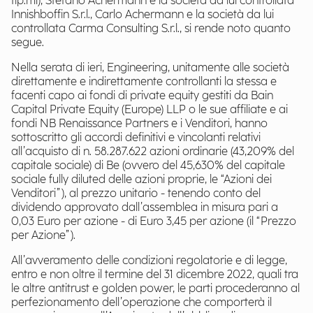
tip.mi), Stefano Achermann e la società da lui controllata
Innishboffin S.r.l., Carlo Achermann e la società da lui
controllata Carma Consulting S.r.l., si rende noto quanto
segue.
Nella serata di ieri, Engineering, unitamente alle società
direttamente e indirettamente controllanti la stessa e
facenti capo ai fondi di private equity gestiti da Bain
Capital Private Equity (Europe) LLP o le sue affiliate e ai
fondi NB Renaissance Partners e i Venditori, hanno
sottoscritto gli accordi definitivi e vincolanti relativi
all’acquisto di n. 58.287.622 azioni ordinarie (43,209% del
capitale sociale) di Be (ovvero del 45,630% del capitale
sociale fully diluted delle azioni proprie, le “Azioni dei
Venditori”), al prezzo unitario - tenendo conto del
dividendo approvato dall’assemblea in misura pari a
0,03 Euro per azione - di Euro 3,45 per azione (il “Prezzo
per Azione”).
All’avveramento delle condizioni regolatorie e di legge,
entro e non oltre il termine del 31 dicembre 2022, quali tra
le altre antitrust e golden power, le parti procederanno al
perfezionamento dell’operazione che comporterà il