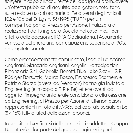
sorgere in capo all’Acquirente dell’obbligo di promuovere
un’offerta pubblica di acquisto obbligatoria totalitaria
sulle residue azioni ordinarie di Be ai sensi degli Articoli
102 e 106 del D. Lgs n. 58/1998 (“TUF”) per un
corrispettivo pari al Prezzo per Azione, finalizzata a
realizzare il de-listing della Società nel caso in cui, per
effetto delle adesioni all’OPA Obbligatoria, l’Acquirente
venisse a detenere una partecipazione superiore al 90%
del capitale sociale.
Come precedentemente comunicato, i soci di Be Andrea
Angrisani, Giancarlo Angrisani, Angelini Partecipazioni
Finanziarie S.r.l., Gabriella Benetti, Blue Lake Sicav – SIF,
Rüdiger Borsutzki, Marco Bosco, Francesco Scarnera e
Patrizio Sforza (diversi dai Venditori) hanno già inviato a
Engineering (e in copia a TIP e Be) lettere aventi ad
oggetto l’impegno unilaterale condizionato alla cessione
ad Engineering, al Prezzo per Azione, di ulteriori azioni
rappresentanti in totale il 7,998% del capitale sociale di Be
(8,446% fully diluted delle azioni proprie).
In seguito al verificarsi delle condizioni suddette, il Gruppo
Be entrerà a far parte del gruppo Engineering nel