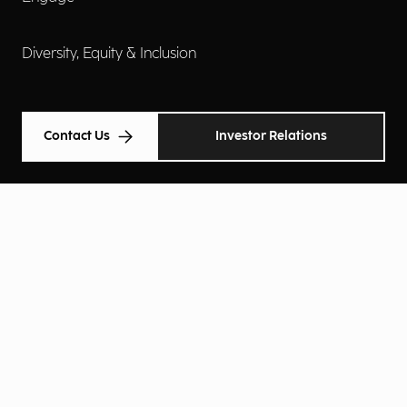
Diversity, Equity & Inclusion
Contact Us
Investor Relations
Termini d'uso
Accessibilità
Cookie Policy
Privacy Policy
Informative Privacy
Preferenze Privacy
© Engineering Ingegneria Informatica Spa 2026