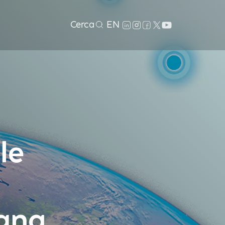
Cerca
EN
le
gna