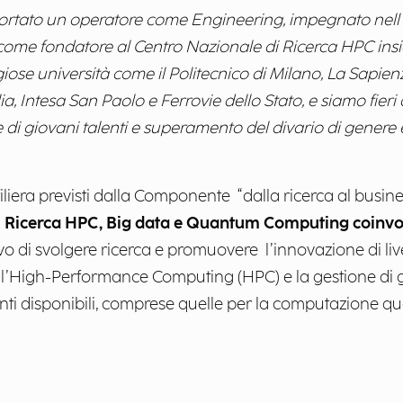
ortato un operatore come Engineering, impegnato nell
 come fondatore al Centro Nazionale di Ricerca HPC insie
ose università come il Politecnico di Milano, La Sapienz
a, Intesa San Paolo e Ferrovie dello Stato, e siamo fieri d
e di giovani talenti e superamento del divario di genere
filiera previsti dalla Componente “dalla ricerca al busine
i Ricerca HPC, Big data e Quantum Computing coinvolge 
tivo di svolgere ricerca e promuovere l’innovazione di li
r l’High-Performance Computing (HPC) e la gestione di g
nti disponibili, comprese quelle per la computazione q