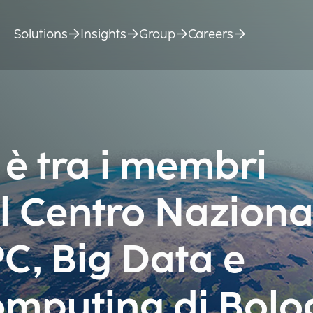
Solutions
Insights
Group
Careers
è tra i membri
l Centro Naziona
PC, Big Data e
mputing di Bolo