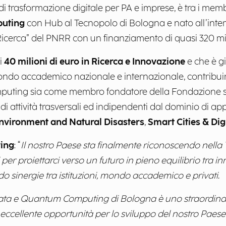
di trasformazione digitale per PA e imprese, è tra i mem
puting
con Hub al Tecnopolo di Bologna e nato all’inte
 Ricerca” del PNRR con un finanziamento di quasi 320 mil
i
40 milioni di euro in Ricerca e Innovazione
e che è gi
ondo accademico nazionale e internazionale, contribuir
puting sia come membro fondatore della Fondazione 
di attività trasversali ed indipendenti dal dominio di ap
nvironment and Natural Disasters
,
Smart Cities
& Dig
ring
: “
Il nostro Paese sta finalmente riconoscendo nella T
er proiettarci verso un futuro in pieno equilibrio tra in
o sinergie tra istituzioni, mondo accademico e privati.
 data e Quantum Computing di Bologna è uno straordina
ccellente opportunità per lo sviluppo del nostro Paese