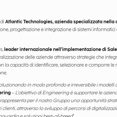
 di
Atlantic Technologies, azienda specializzata nella
ione, progettazione e integrazione di sistemi informatic
s,
leader internazionale nell’implementazione di Sale
talizzazione delle aziende attraverso strategie che inte
la capacità di identificare, selezionare e comporre le m
one.
voluzionando in modo profondo e irreversibile i modelli 
ering
–
L’obiettivo di Engineering è supportare le azie
ies rappresenta per il nostro Gruppo una opportunità str
 clienti, attraverso lo sviluppo di percorsi di digitalizza
anguardia e soluzioni best-of-breed
”.