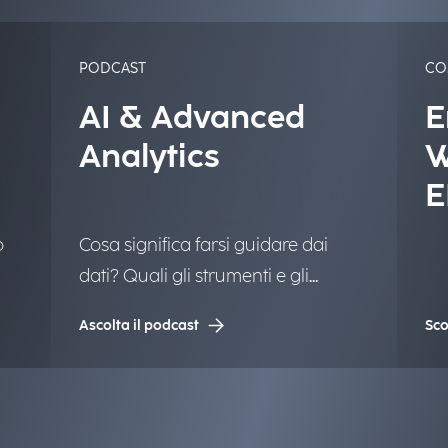
PODCAST
CO
AI & Advanced
E
Analytics
W
E
u
o
Cosa significa farsi guidare dai
A
dati? Quali gli strumenti e gli
e
approcci per trovare valore in una
Ascolta il podcast
Sco
quantità sempre più complessa di
informazioni? Raccontiamo la
rivoluzione data-driven.