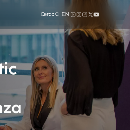
Cerca
EN
tic
nza
i