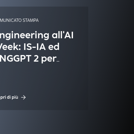
MUNICATO STAMPA
ngineering all'AI
eek: IS-IA ed
NGGPT 2 per
n'Intelligenza
rtificiale italiana
 sicura
pri di più