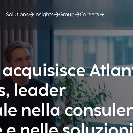
Solutions
Insights
Group
Careers
acquisisce Atlan
, leader
le nella consule
 e nelle soluzion