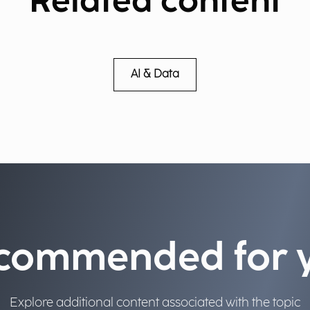
Related content
AI & Data
commended for 
Explore additional content associated with the topic