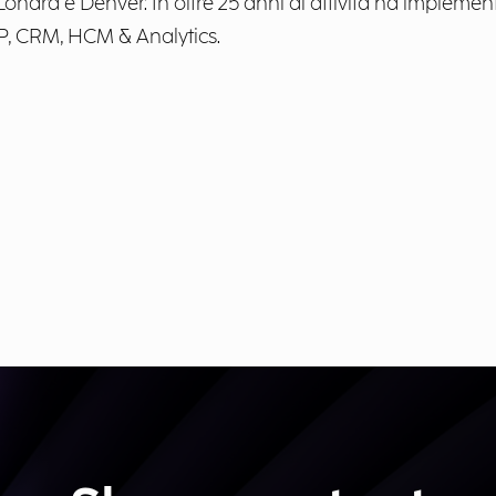
no, Londra e Denver. In oltre 25 anni di attività ha impleme
RP, CRM, HCM & Analytics.