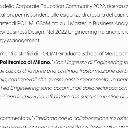
erca della Corporate Education Community 2022, ricerca ch
ation, per rispondere alle esigenze di crescita del capi
aster di POLIMI GSoM, tra cui i Master in Business Analy
w Business Design. Nel 2022 Engineering ha anche erog
nergy Management.
lementi distintivi di POLIMI Graduate School of Manage
 Politecnico di Milano
. “
Con l’ingresso di Engineering tr
ali capaci di favorire una continua trasformazione del b
hip, consapevoli che questo passo rappresenta un benef
d Engineering sono accomunati dalla reciproca convi
iano le chiavi per affrontare con successo le sfide di 
a commentato. “
Crediamo che la collaborazione tra azi
uove generazioni percorsi di crescita professionali in gr