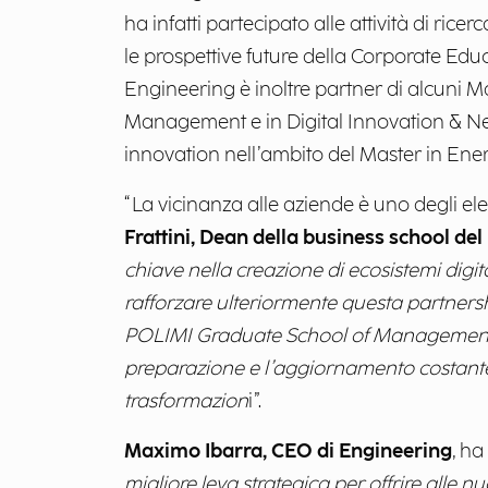
ha infatti partecipato alle attività di ric
le prospettive future della Corporate Educ
Engineering è inoltre partner di alcuni M
Management e in Digital Innovation & Ne
innovation nell’ambito del Master in E
“La vicinanza alle aziende è uno degli e
Frattini, Dean della business school del
chiave nella creazione di ecosistemi digit
rafforzare ulteriormente questa partners
POLIMI Graduate School of Management e
preparazione e l’aggiornamento costante s
trasformazion
i”.
Maximo Ibarra, CEO di Engineering
, h
migliore leva strategica per offrire alle n