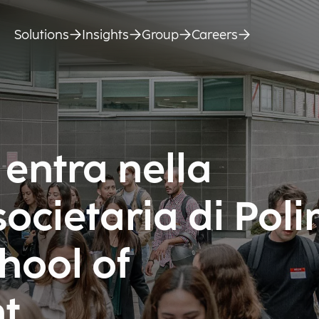
Solutions
Insights
Group
Careers
entra nella
cietaria di Poli
hool of
t