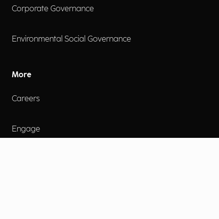
Corporate Governance
Environmental Social Governance
More
Careers
Engage
Diversity, Equity & Inclusion
Contact Us
Investor Relations