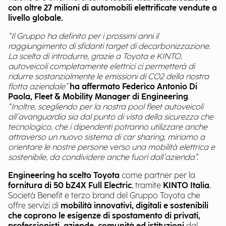
con oltre 27 milioni di automobili elettrificate vendute a
livello globale.
“Il Gruppo ha definito per i prossimi anni il
raggiungimento di sfidanti target di decarbonizzazione.
La scelta di introdurre, grazie a Toyota e KINTO,
autoveicoli completamente elettrici ci permetterà di
ridurre sostanzialmente le emissioni di CO2 della nostra
flotta aziendale”
ha affermato Federico Antonio Di
Paola, Fleet & Mobility Manager di Engineering
.
“Inoltre, scegliendo per la nostra pool fleet autoveicoli
all’avanguardia sia dal punto di vista della sicurezza che
tecnologico, che i dipendenti potranno utilizzare anche
attraverso un nuovo sistema di car sharing, miriamo a
orientare le nostre persone verso una mobilità elettrica e
sostenibile, da condividere anche fuori dall’azienda”.
Engineering ha scelto Toyota
come partner per la
fornitura di 50 bZ4X Full Electric
, tramite
KINTO Italia
,
Società Benefit e terzo brand del Gruppo Toyota che
offre servizi di
mobilità innovativi, digitali e sostenibili
che coprono le esigenze di spostamento di privati,