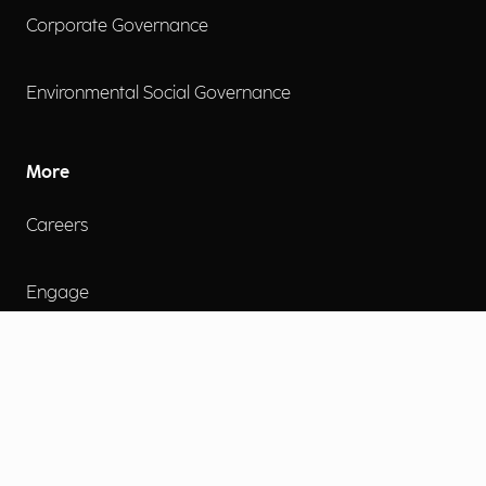
Corporate Governance
Environmental Social Governance
More
Careers
Engage
Diversity, Equity & Inclusion
Contact Us
Investor Relations