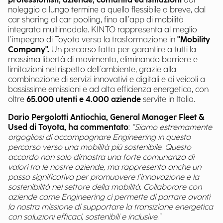
professionisti, aziende, comunità ed istituzioni
dal
noleggio a lungo termine a quello flessibile a breve, dal
car sharing al car pooling, fino all’app di mobilità
integrata multimodale. KINTO rappresenta al meglio
l’impegno di Toyota verso la trasformazione in
"Mobility
Company".
Un percorso fatto per garantire a tutti la
massima libertà di movimento, eliminando barriere e
limitazioni nel rispetto dell'ambiente, grazie alla
combinazione di servizi innovativi e digitali e di veicoli a
bassissime emissioni e ad alta efficienza energetica, con
oltre
65.000 utenti e 4.000 aziende
servite in Italia.
Dario Pergolotti Antiochia, General Manager Fleet &
Used di Toyota, ha commentato
:
"Siamo estremamente
orgogliosi di accompagnare Engineering in questo
percorso verso una mobilità più sostenibile. Questo
accordo non solo dimostra una forte comunanza di
valori tra le nostre aziende, ma rappresenta anche un
passo significativo per promuovere l'innovazione e la
sostenibilità nel settore della mobilità. Collaborare con
aziende come Engineering ci permette di portare avanti
la nostra missione di supportare la transizione energetica
con soluzioni efficaci, sostenibili e inclusive."