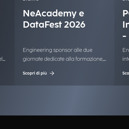
NeAcademy e
P
DataFest 2026
I
-
Engineering sponsor alle due
En
el
giornate dedicate alla formazione,
int
al networking e all'innovazione.
car
Scopri di più
Sco