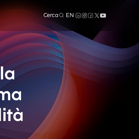
Cerca
EN
la
ema
ità