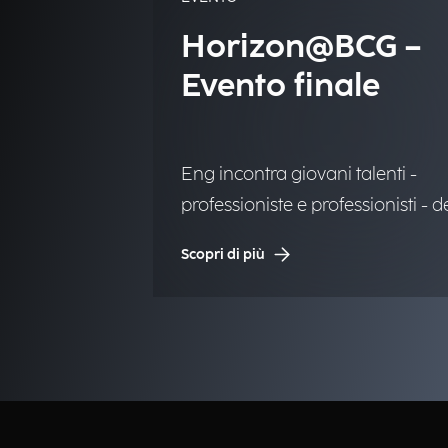
Horizon@BCG –
Evento finale
Eng incontra giovani talenti -
professioniste e professionisti - d
mondo del lavoro in un’iniziativa
Scopri di più
dedicata all’inclusione e alle
opportunità.