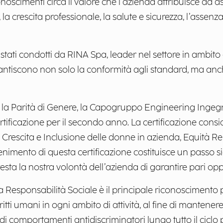
iconoscimenti circa il valore che l’azienda attribuisce ad a
e, la crescita professionale, la salute e sicurezza, l’assenz
stati condotti da RINA Spa, leader nel settore in ambito d
arantiscono non solo la conformità agli standard, ma anc
r la Parità di Genere, la Capogruppo Engineering Ingeg
ificazione per il secondo anno. La certificazione consid
Crescita e Inclusione delle donne in azienda, Equità Re
tenimento di questa certificazione costituisce un passo si
ta la nostra volontà dell’azienda di garantire pari oppor
la Responsabilità Sociale è il principale riconoscimento 
iritti umani in ogni ambito di attività, al fine di mantene
di comportamenti antidiscriminatori lungo tutto il cicl