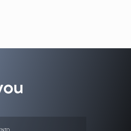
you
ENTO